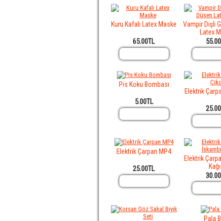
Kuru Kafalı Latex Maske
Vampir Dişli
Latex 
65.00TL
55.0
Pis Koku Bombası
Elektrik Çarp
5.00TL
25.0
Elektrik Çarpan MP4
Elektrik Çarp
Kağı
25.00TL
30.0
Pala B