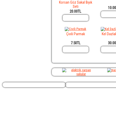
Korsan Göz Sakal Bıyık
Seti
10.0
20.00TL
Çivili Parmak
Kel Dazla
7.50TL
30.0
Profilim
Ekstralar