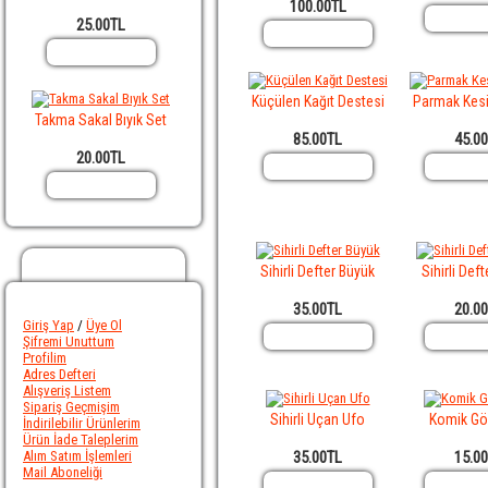
100.00TL
25.00TL
Küçülen Kağıt Destesi
Parmak Kesi
Takma Sakal Bıyık Set
85.00TL
45.0
20.00TL
Hesabım
Sihirli Defter Büyük
Sihirli Def
35.00TL
20.0
Giriş Yap
/
Üye Ol
Şifremi Unuttum
Profilim
Adres Defteri
Alışveriş Listem
Sipariş Geçmişim
Sihirli Uçan Ufo
Komik Gö
İndirilebilir Ürünlerim
Ürün İade Taleplerim
Alım Satım İşlemleri
35.00TL
15.0
Mail Aboneliği