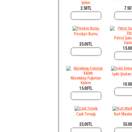
Şeker
2.50TL
7.50
Pinokyo Burnu
Petrol Şak
Varil
25.00TL
15.0
Işıklı Şeyta
Mürekkep Fışkırtan
Kalem
10.0
15.00TL
Cadı Tırnağı
Kurt Maske
25.00TL
55.0