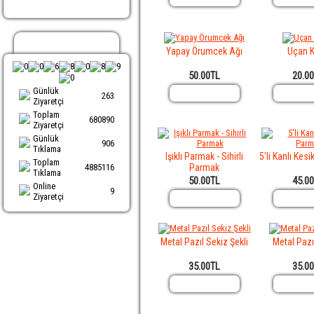
Ziyaretci Sayacı
Yapay Örumcek Ağı
Uçan Ki
50.00TL
20.0
Günlük
263
Ziyaretçi
Toplam
680890
Ziyaretçi
Günlük
906
Tıklama
Işıklı Parmak - Sihirli
5'li Kanlı Kes
Toplam
4885116
Parmak
Tıklama
50.00TL
45.0
Online
9
Ziyaretçi
Metal Pazıl Sekiz Şekli
Metal Pazıl
35.00TL
35.0