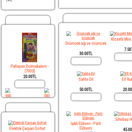
(43)
En Yeniler
Populer Ürünler
Klozetli Mini
Örümcek ağı ve örümcek
7.50
30.00TL
lar
Patlayan Dolmakalem -
Jumbo Et Yılan - [7016]
Siyah Fındık Faresi
[7003]
20.00TL
45.00TL
5.00TL
Sahte Dil
Elf Ku
Sepete Ekle
Sepete Ekle
Sepete Ek
50.00TL
20.0
Özel Ürünler
Sihirbaz H
Işıklı Eldiven - Parti
Eldiveni
Elektrik Çarpan Gofret
45.0